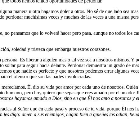
 y que todos hemos tenido oportunidades de perdonar.
alguna manera u otra hagamos doler a otros. No sé de que lado sea mas 
ado perdonar muchísimas veces y muchas de las veces a una misma persona
e, no pensamos que lo volverá hacer pero pasa, aunque no todos los ca
ración, soledad y tristeza que embarga nuestros corazones.
 persona. Es liberar a alguien mas o tal vez sea a nosotros mismos. Y 
o soltar para seguir hacia delante. Perdonar demuestra un grado de ma
cemos que nadie es perfecto y que nosotros podemos errar algunas veces
ara el ofensor que son las partes involucradas.
 lo merecíamos, Él dio su vida por amor por cada uno de nosotros. Qu
iento humano, pero hoy quiero que sepas que eres amado por el amado: J
nosotros hayamos amado a Dios, sino en que Él nos amo a nosotros y e
racias al Señor que en cada paso y proceso de tu vida, porque Él nos ha
 les digo: amen a sus enemigos, hagan bien a quienes los odian, bend