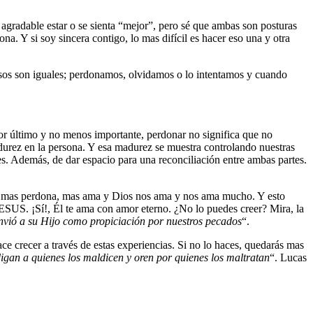
agradable estar o se sienta “mejor”, pero sé que ambas son posturas
. Y si soy sincera contigo, lo mas difícil es hacer eso una y otra
sos son iguales; perdonamos, olvidamos o lo intentamos y cuando
por último y no menos importante, perdonar no significa que no
durez en la persona. Y esa madurez se muestra controlando nuestras
. Además, de dar espacio para una reconciliación entre ambas partes.
ién mas perdona, mas ama y Dios nos ama y nos ama mucho. Y esto
ESUS. ¡Sí!, Él te ama con amor eterno. ¿No lo puedes creer? Mira, la
nvió a su Hijo como propiciación por nuestros pecados
“.
ce crecer a través de estas experiencias. Si no lo haces, quedarás mas
igan a quienes los maldicen y oren por quienes los maltratan
“. Lucas