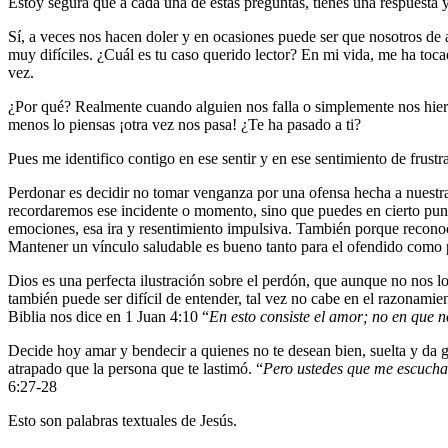
Estoy segura que a cada una de estas preguntas, tienes una respuesta
Sí, a veces nos hacen doler y en ocasiones puede ser que nosotros de 
muy difíciles. ¿Cuál es tu caso querido lector? En mi vida, me ha toc
vez.
¿Por qué? Realmente cuando alguien nos falla o simplemente nos hier
menos lo piensas ¡otra vez nos pasa! ¿Te ha pasado a ti?
Pues me identifico contigo en ese sentir y en ese sentimiento de frust
Perdonar es decidir no tomar venganza por una ofensa hecha a nuestra
recordaremos ese incidente o momento, sino que puedes en cierto punt
emociones, esa ira y resentimiento impulsiva. También porque recono
Mantener un vínculo saludable es bueno tanto para el ofendido como p
Dios es una perfecta ilustración sobre el perdón, que aunque no nos
también puede ser difícil de entender, tal vez no cabe en el razonam
Biblia nos dice en 1 Juan 4:10 “
En esto consiste el amor; no en que 
Decide hoy amar y bendecir a quienes no te desean bien, suelta y da g
atrapado que la persona que te lastimó. “
Pero ustedes que me escuchan
6:27-28
Esto son palabras textuales de Jesús.